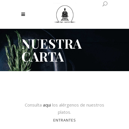
NUESTRA
CARTA
Consulta
aqui
los alérgenos de nuestros
platos.
ENTRANTES